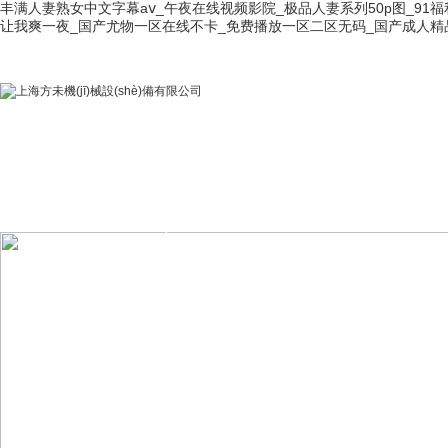
丰满人妻熟女中文字幕aⅴ_午夜在线视频影院_极品人妻系列50p图_9
让我爽一夜_国产尤物一区在线不卡_免费播放一区二区无码_国产成人精
首 頁
關(guān)于公
公司榮譽(yù)
產(chǎn)品展
司
示