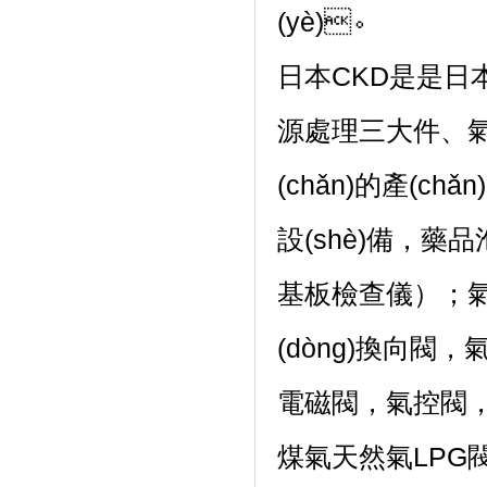
(yè)。
日本CKD是是日本
源處理三大件、氣缸
(chǎn)的產(ch
設(shè)備
基板檢查儀）；氣
(dòng)換向閥
電磁閥，氣控閥
煤氣天然氣LPG閥