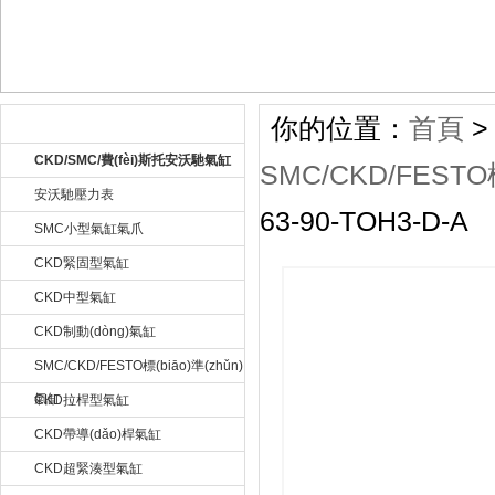
你的位置：
首頁
公司產(chǎn)品 Product
CKD/SMC/費(fèi)斯托安沃馳氣缸
SMC/CKD/FESTO標
安沃馳壓力表
63-90-TOH3-D-A
SMC小型氣缸氣爪
CKD緊固型氣缸
CKD中型氣缸
CKD制動(dòng)氣缸
SMC/CKD/FESTO標(biāo)準(zhǔn)
氣缸
CKD拉桿型氣缸
CKD帶導(dǎo)桿氣缸
CKD超緊湊型氣缸