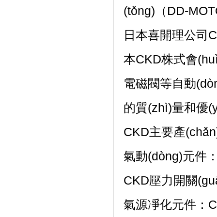
(tǒng)（DD-MO
日本喜開理公司CKD 
本CKD株式會(huì)
電磁閥等自動(dòn
的質(zhì)量和優(y
CKD主要產(chǎ
氣動(dòng)元件：CK
CKD壓力開關(guān)
氣源凈化元件：CKD集