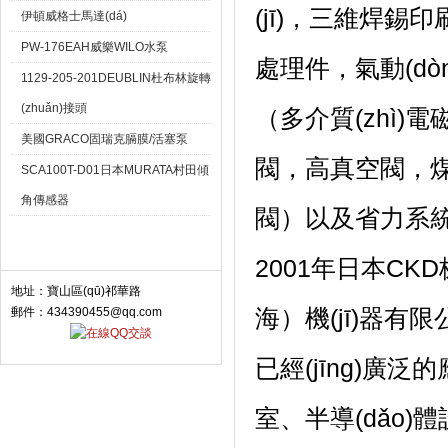
(jī)，三維焊錫
伊頓威格士馬達(dá)
PW-176EAH威樂WILO水泵
處理件，氣動(
1129-205-201DEUBLIN杜布林旋轉
(zhuǎn)接頭
（多介質(zhì)電磁閥
美國GRACO固瑞克膈膜/活塞泵
閥，高真空閥
SCA100T-D01日本MURATA村田傾
角傳感器
閥）以及省力系統(tǒn
聯(lián)系我們 Contact
2001年日本CKD
地址：寶山區(qū)祁華路
海）機(jī)器有限
郵件：434390455@qq.com
已經(jīng)廣泛的應(
室、半導(dǎo)體