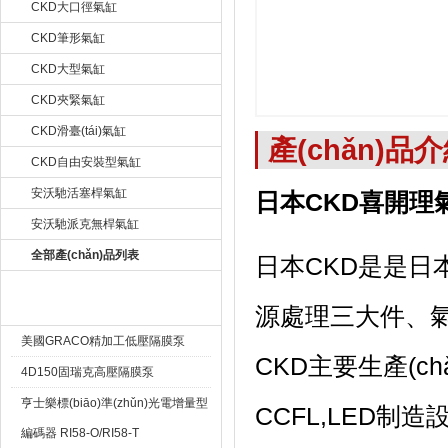
CKD大口徑氣缸
CKD筆形氣缸
CKD大型氣缸
CKD夾緊氣缸
CKD滑臺(tái)氣缸
產(chǎn)品
CKD自由安裝型氣缸
安沃馳活塞桿氣缸
日本CKD喜開理氣缸R
安沃馳派克無桿氣缸
全部產(chǎn)品列表
日本CKD是是日本
熱賣產(chǎn)品 Hot
源處理三大件、氣
美國GRACO精加工低壓隔膜泵
CKD主要生產(chǎ
4D150固瑞克高壓隔膜泵
亨士樂標(biāo)準(zhǔn)光電增量型
CCFL,LED制造設
編碼器 RI58-O/RI58-T